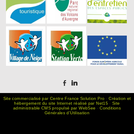
Site commercialisé par Centre France Solution Pro
-
Création et
hébergement du site Internet réalisé par Net15
-
Site
administrable CMS propulsé par WebSee
-
Conditions
Générales d'Utilisation