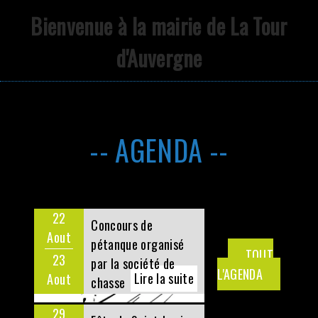
Bienvenue à la mairie de La Tour
d'Auvergne
-- AGENDA --
22
29
Concours de
Fête de Saint-Louis
Aout
Aout
pétanque organisé
TOUT
23
30
par la société de
L'AGENDA
Aout
Aout
chasse