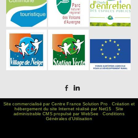
Site commercialisé par Centre France Solution Pro
-
Création et
hébergement du site Internet réalisé par Net15
-
Site
administrable CMS propulsé par WebSee
-
Conditions
Générales d'Utilisation