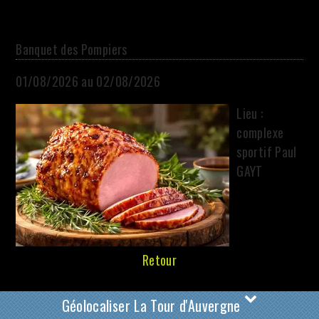
Banquet des Pompiers
01/08/2026 au 02/08/2026
Lieu :
complexe
sportif Paul
GAYT
Retour
Géolocaliser La Tour d'Auvergne