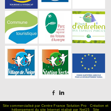
Site commercialisé par Centre France Solution Pro
-
Création et
hébergement du site Internet réalisé par Net15
-
Site