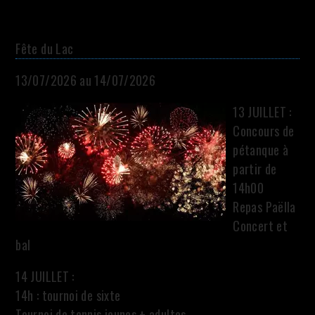
Fête du Lac
13/07/2026 au 14/07/2026
13 JUILLET :
Concours de
pétanque à
partir de
14h00
Repas Paëlla
Concert et
bal
14 JUILLET :
14h : tournoi de sixte
Tournoi de tennis jeunes + adultes