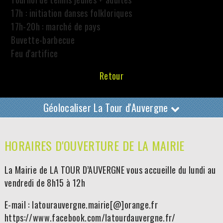
17h : initiation danses folkloriques
17h-20h : marché de pays
Buvette-barbecue
Feu d'artifice
Retour
Géolocaliser La Tour d'Auvergne
HORAIRES D'OUVERTURE DE LA MAIRIE
La Mairie de LA TOUR D’AUVERGNE vous accueille du lundi au
vendredi de 8h15 à 12h
E-mail : latourauvergne.mairie[@]orange.fr
https://www.facebook.com/latourdauvergne.fr/