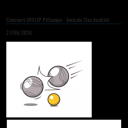
Concours UFOLEP Pétanque - Amicale Clos bouliste
27/06/2026