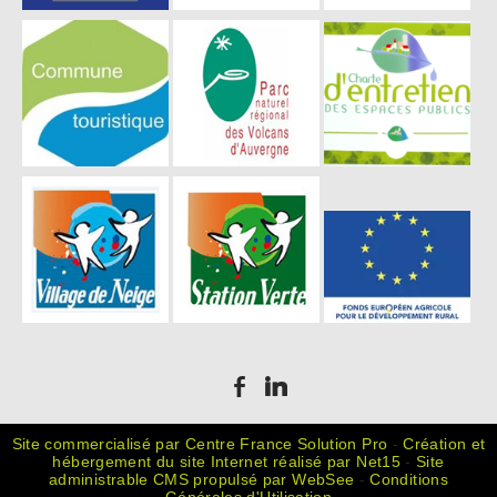
Site commercialisé par Centre France Solution Pro
-
Création et
hébergement du site Internet réalisé par Net15
-
Site
administrable CMS propulsé par WebSee
-
Conditions