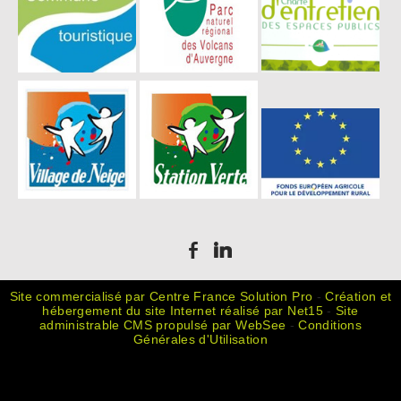
Site commercialisé par Centre France Solution Pro
-
Création et
hébergement du site Internet réalisé par Net15
-
Site
administrable CMS propulsé par WebSee
-
Conditions
Générales d'Utilisation