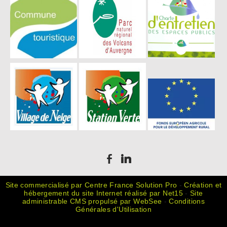
Site commercialisé par Centre France Solution Pro
-
Création et
hébergement du site Internet réalisé par Net15
-
Site
administrable CMS propulsé par WebSee
-
Conditions
Générales d'Utilisation