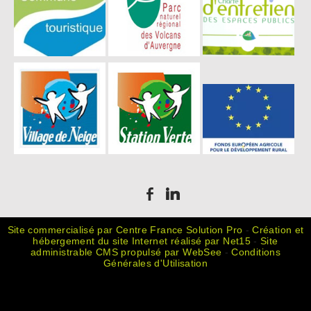
Site commercialisé par Centre France Solution Pro
-
Création et
hébergement du site Internet réalisé par Net15
-
Site
administrable CMS propulsé par WebSee
-
Conditions
Générales d'Utilisation